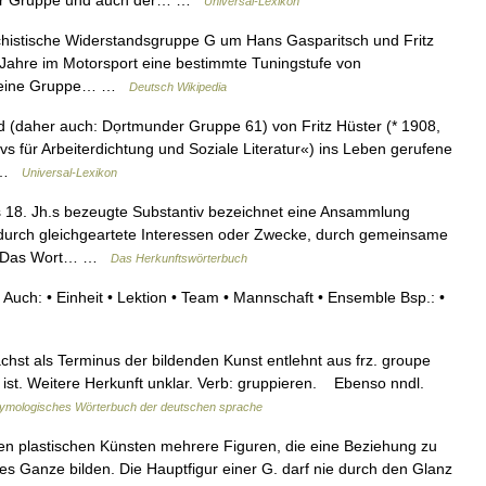
der Gruppe und auch der… …
Universal-Lexikon
chistische Widerstandsgruppe G um Hans Gasparitsch und Fritz
r Jahre im Motorsport eine bestimmte Tuningstufe von
t) eine Gruppe… …
Deutsch Wikipedia
daher auch: Dọrtmunder Gruppe 61) von Fritz Hüster (* 1908,
ivs für Arbeiterdichtung und Soziale Literatur«) ins Leben gerufene
… …
Universal-Lexikon
18. Jh.s bezeugte Substantiv bezeichnet eine Ansammlung
durch gleichgeartete Interessen oder Zwecke, durch gemeinsame
nd. Das Wort… …
Das Herkunftswörterbuch
Auch: • Einheit • Lektion • Team • Mannschaft • Ensemble Bsp.: •
chst als Terminus der bildenden Kunst entlehnt aus frz. groupe
t ist. Weitere Herkunft unklar. Verb: gruppieren. Ebenso nndl.
ymologisches Wörterbuch der deutschen sprache
en plastischen Künsten mehrere Figuren, die eine Beziehung zu
es Ganze bilden. Die Hauptfigur einer G. darf nie durch den Glanz