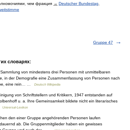
олномочиями
,
чем
фракция
→
Deutscher
Bundestag
,
weitstimme
Gruppe 47
гих словарях:
 Sammlung von mindestens drei Personen mit unmittelbaren
e, in der Demografie eine Zusammenfassung von Personen nach
ppe, eine rein… …
Deutsch Wikipedia
igung von Schriftstellern und Kritikern, 1947 entstanden auf
Kolbenhoff u. a. Ihre Gemeinsamkeit bildete nicht ein literarisches
 …
Universal-Lexikon
en den einer Gruppe angehörenden Personen laufen
rdauernd ab. Die Gruppenmitglieder haben ein gewisses