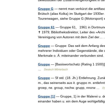
Bewusstsein der Zusammengehörigkeit in 
Gruppe G
— nennt man verkürzt die antifas
Brütsch (alias Kolka) im Stuttgart der 1930e
Tourenwagen, siehe Gruppe G (Motorspor
Gruppe 61
— Gruppe 61, 1961 in Dortmund (
✝ 1979; Bibliotheksdirektor, Leiter des »Arch
Vereinigung von Autoren mit dem Ziel der
Gruppe
— Gruppe: Das seit dem Anfang des 
mehrerer Individuen oder Gegenstände, die 
Merkmale o. Ä. miteinander verbunden si
Gruppe
— [Basiswortschatz (Rating 1 1500)] 
…
Deutsch Wörterbuch
Gruppe
— Sf std. (18. Jh.) Entlehnung. Zunä
m., das seinerseits aus it. gruppo m. entlehn
groep, ne. group, nschw. grupp, nnorw …
Et
Gruppe [1]
— Gruppe, 1) in der Malerei u. d
einander haben u. ein dem Auge wohlgefällig