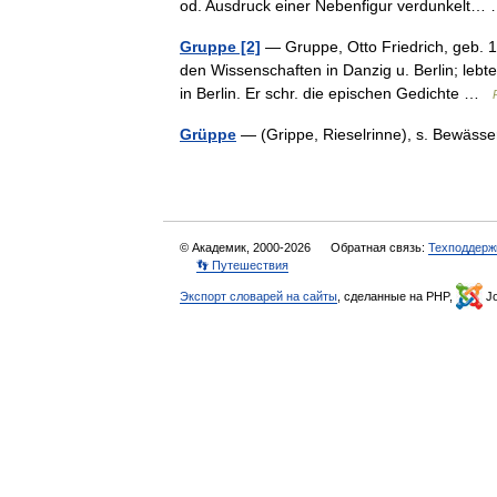
od. Ausdruck einer Nebenfigur verdunkelt
Gruppe [2]
— Gruppe, Otto Friedrich, geb. 1
den Wissenschaften in Danzig u. Berlin; lebte
in Berlin. Er schr. die epischen Gedichte …
Grüppe
— (Grippe, Rieselrinne), s. Bewäss
© Академик, 2000-2026
Обратная связь:
Техподдерж
👣 Путешествия
Экспорт словарей на сайты
, сделанные на PHP,
Jo