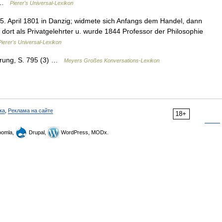
… …
Pierer's Universal-Lexikon
5. April 1801 in Danzig; widmete sich Anfangs dem Handel, dann
 dort als Privatgelehrter u. wurde 1844 Professor der Philosophie
Pierer's Universal-Lexikon
erung, S. 795 (3) …
Meyers Großes Konversations-Lexikon
ка
,
Реклама на сайте
18+
omla,
Drupal,
WordPress, MODx.