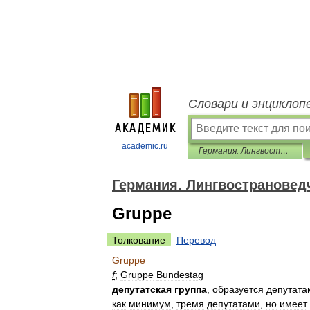
Словари и энциклоп
academic.ru
Германия. Лингвострановедческий словарь
Германия. Лингвострановед
Gruppe
Толкование
Перевод
Gruppe
f
;
Gruppe
Bundestag
депутатская
группа
,
образуется
депутата
как
минимум
,
тремя
депутатами
,
но
имеет