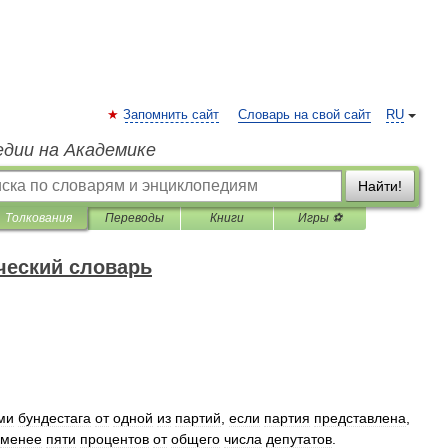
Запомнить сайт
Словарь на свой сайт
RU
едии на Академике
Найти!
Толкования
Переводы
Книги
Игры ⚽
ческий словарь
ми
бундестага
от
одной
из
партий
,
если
партия
представлена
,
менее
пяти
процентов
от
общего
числа
депутатов
.