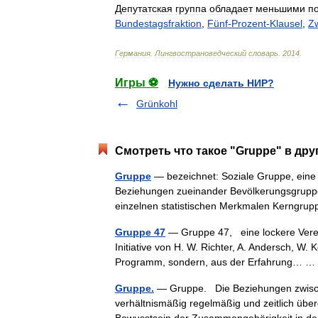
Депутатская
группа
обладает
меньшими
п
Bundestagsfraktion
,
Fünf
-
Prozent
-
Klausel
,
Z
Германия
.
Лингвострановедческий
словарь
.
2014
.
Игры ⚽
Нужно сделать НИР?
Grünkohl
Смотреть что такое "Gruppe" в дру
Gruppe
— bezeichnet: Soziale Gruppe, eine
Beziehungen zueinander Bevölkerungsgrupp
einzelnen statistischen Merkmalen Kerngru
Gruppe 47
— Gruppe 47, eine lockere Verein
Initiative von H. W. Richter, A. Andersch, W. 
Programm, sondern, aus der Erfahrung…
Gruppe.
— Gruppe. Die Beziehungen zwisch
verhältnismäßig regelmäßig und zeitlich übe